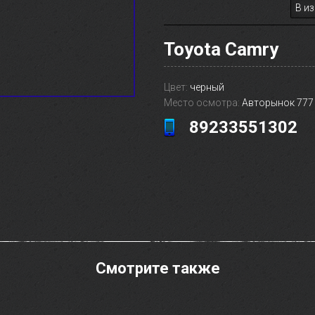
В и
Toyota Camry
Цвет:
черный
Место осмотра:
Авторынок 777
89233551302
Смотрите также