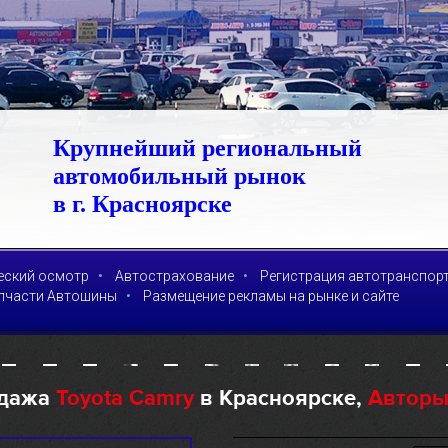
Крупнейший региональный
автомобильный рынок
в г. Красноярске
•
•
еский осмотр
Автострахование
Регистрация автотранспор
•
пчасти Автошины
Размещение рекламы на рынке и сайте
дажа
Toyota Camry
в Красноярске,
Авторы